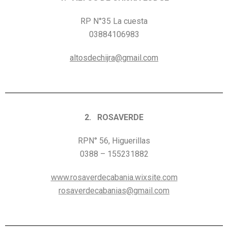
RP N°35 La cuesta
03884106983
altosdechijra@gmail.com
2. ROSAVERDE
RPN° 56, Higuerillas
0388 – 155231882
www.rosaverdecabania.wixsite.com
rosaverdecabanias@gmail.com