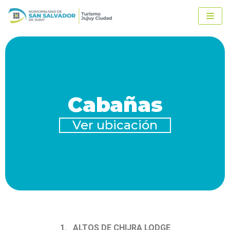
Ir
al
contenido
Cabañas
Ver ubicación
1. ALTOS DE CHIJRA LODGE