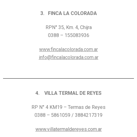
3. FINCA LA COLORADA
RPN° 35, Km. 4, Chijra
0388 – 155083936
www.fincalacolorada.com.ar
info@fincalacolorada.com.ar
4. VILLA TERMAL DE REYES
RP N° 4 KM19 – Termas de Reyes
0388 – 5861059 / 3884217319
www.villatermaldereyes.com.ar