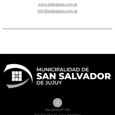
www.a
ldealuna.com.ar
info@aldealuna.com.ar
Necochea N° 565