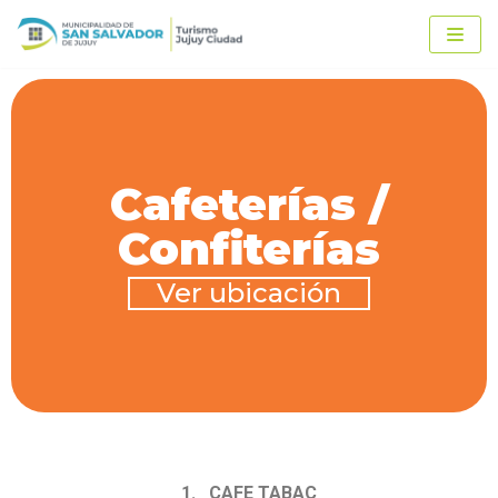
Ir
al
contenido
Cafeterías /
Confiterías
Ver ubicación
1. CAFE TABAC