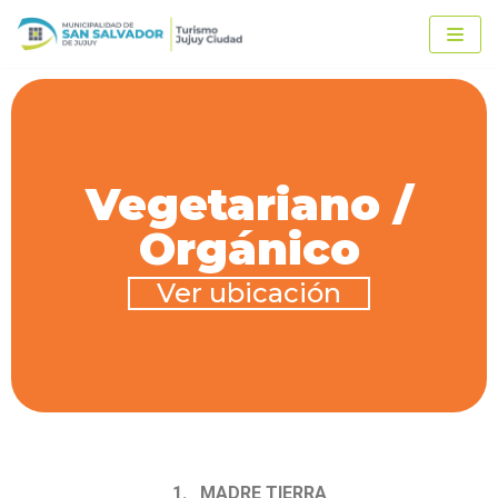
Ir
al
contenido
Vegetariano /
Orgánico
Ver ubicación
1. MADRE TIERRA